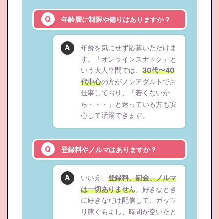
年齢層に制限や偏りはありますか？
年齢を気にせず応募いただけま
す。「オンラインスナック」と
いう大人空間では、
30代〜40
代中心
の方がノンアダルトでお
仕事しており、「若くないか
ら・・・」と迷っている方も安
心して活躍できます。
登録料やノルマはありますか？
いいえ、
登録料、罰金、ノルマ
は一切ありません
。好きなとき
に好きなだけ配信して、ガッツ
リ稼ぐもよし、時間が空いたと