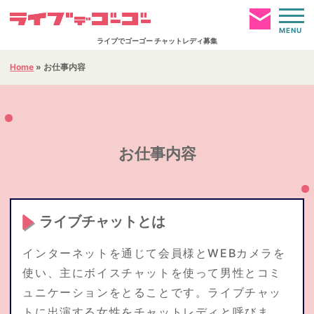
MENU
ライブでゴーゴー チャットレディ募集
Home
»
お仕事内容
お仕事ページへログイン
HOME
お仕事内容
簡単仮登録
通勤事務所
ライブチャットとは
報酬について
インターネットを通じて会員様とWEBカメラを
使い、主にボイスチャットを使って男性とコミ
ュニケーションをとることです。ライブチャッ
お仕事内容
トに出演する女性をチャットレディと呼びま