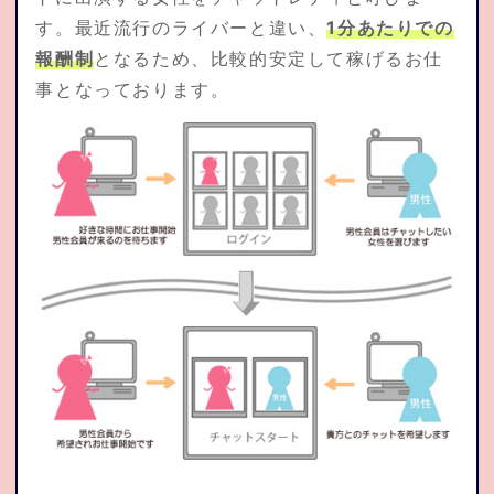
す。最近流行のライバーと違い、
1分あたりでの
応募資格
報酬制
となるため、比較的安定して稼げるお仕
事となっております。
よくある質問集
トピックス
通勤応募
お問合せ
在宅仮登録
通勤応募