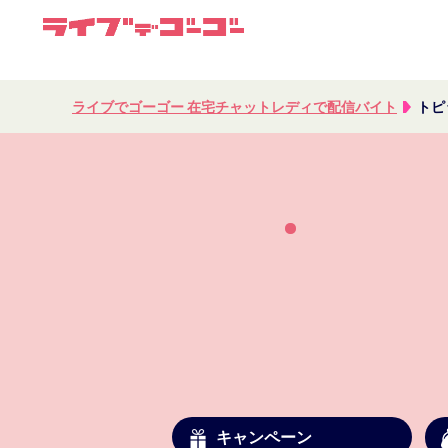
ライブでゴーゴー 在宅チャットレディで配信バイト
トピ
HOME
簡単仮登録
通勤事務所
報酬について
お仕事内容
キャンペーン