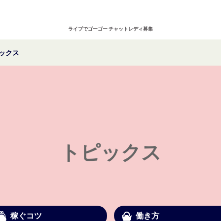
在宅仮登録
通
ライブでゴーゴー チャットレディ募集
ックス
お仕事ページへログイン
トピックス
稼ぐコツ
働き方