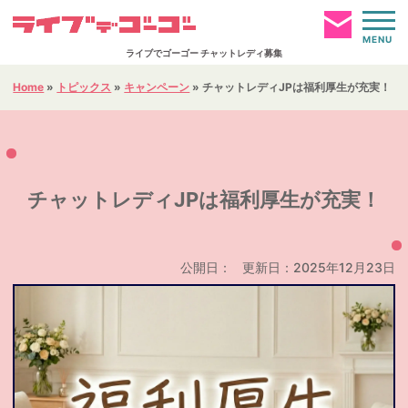
MENU
ライブでゴーゴー チャットレディ募集
Home
»
トピックス
»
キャンペーン
»
チャットレディJPは福利厚生が充実！
お仕事ページへログイン
HOME
チャットレディJPは福利厚生が充実！
簡単仮登録
通勤事務所
公開日：
更新日：2025年12月23日
報酬について
お仕事内容