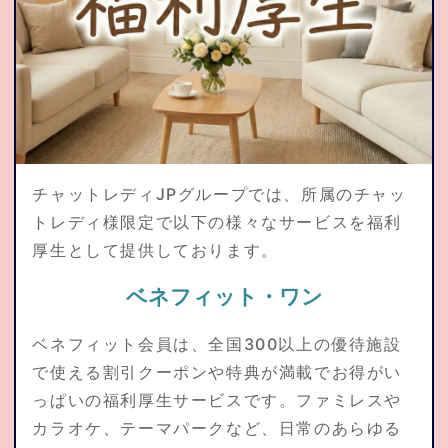
応募資格
よくある質問集
トピックス
チャットレディJPグループでは、所属のチャッ
通勤応募
トレディ様限定で以下の様々なサービスを福利
厚生として提供しております。
お問合せ
ベネフィット・ワン
ベネフィット会員は、全国300以上の優待施設
で使える割引クーポンや特典が満載でお得がい
在宅仮登録
通勤応募
っぱいの福利厚生サービスです。ファミレスや
カラオケ、テーマパークなど、日常のあらゆる