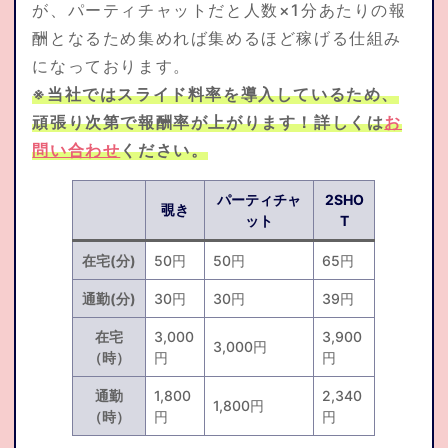
が、パーティチャットだと人数×1分あたりの報
酬となるため集めれば集めるほど稼げる仕組み
になっております。
※当社ではスライド料率を導入しているため、
頑張り次第で報酬率が上がります！詳しくは
お
問い合わせ
ください。
パーティチャ
2SHO
覗き
ット
T
在宅(分)
50円
50円
65円
通勤(分)
30円
30円
39円
在宅
3,000
3,900
3,000円
（時）
円
円
通勤
1,800
2,340
1,800円
（時）
円
円