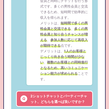
会員と同時にチャットを行う形
式です。多くの男性会員と交流
できるため、短時間で効率的に
収入を得られます。
メリットは、
短時間で多くの男
性会員と交流できる
、
多くの男
性会員と知り合うチャンスが増
える
、
参加人数に応じて高収入
が期待できる
点です。
デメリットは、
1人のお客様と
じっくり向き合う時間が少な
い
、
複数のお客様との同時進行
となるため、高いコミュニケー
ション能力が求められる
ことで
す。
2ショットチャットとパーティーチャ
ット、どちらを選べば良いですか？