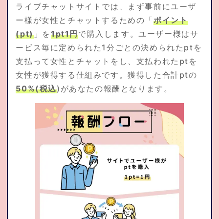
ライブチャットサイトでは、まず事前にユーザ
応募資格
ー様が女性とチャットするための「
ポイント
(pt)
」を
1pt1円
で購入します。ユーザー様はサ
よくある質問集
ービス毎に定められた1分ごとの決められたptを
支払って女性とチャットをし、支払われたptを
女性が獲得する仕組みです。獲得した合計ptの
トピックス
50%(税込
)があなたの報酬となります。
通勤応募
お問合せ
在宅仮登録
通勤応募