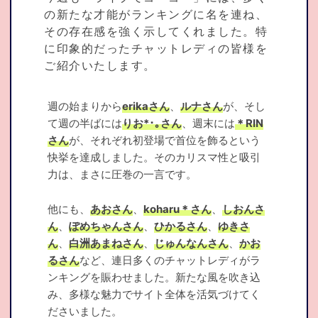
の新たな才能がランキングに名を連ね、
その存在感を強く示してくれました。特
に印象的だったチャットレディの皆様を
ご紹介いたします。
週の始まりから
erikaさん
、
ルナさん
が、そし
て週の半ばには
りお*･｡さん
、週末には
＊RIN
さん
が、それぞれ初登場で首位を飾るという
快挙を達成しました。そのカリスマ性と吸引
力は、まさに圧巻の一言です。
他にも、
あおさん
、
koharu＊さん
、
しおんさ
ん
、
ぽめちゃんさん
、
ひかるさん
、
ゆきさ
ん
、
白洲あまねさん
、
じゅんなんさん
、
かお
るさん
など、連日多くのチャットレディがラ
ンキングを賑わせました。新たな風を吹き込
み、多様な魅力でサイト全体を活気づけてく
ださいました。