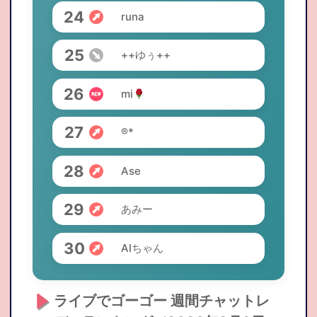
24
runa
25
++ゆぅ++
26
mi
27
®️*
28
Ase
29
あみー
30
AIちゃん
ライブでゴーゴー 週間チャットレ