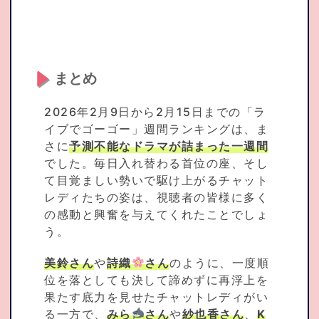
まとめ
2026年2月9日から2月15日までの「ラ
イブでゴーゴー」週間ランキングは、ま
さに
予測不能なドラマが詰まった一週間
でした。毎日入れ替わる首位の座、そし
て目覚ましい勢いで駆け上がるチャット
レディたちの姿は、視聴者の皆様に多く
の感動と興奮を与えてくれたことでしょ
う。
美鈴さん
や
詩織
さん
のように、一度順
位を落としても決して諦めずに再浮上を
果たす底力を見せたチャットレディがい
る一方で、
みら
さん
や
紗也香さん
、
K