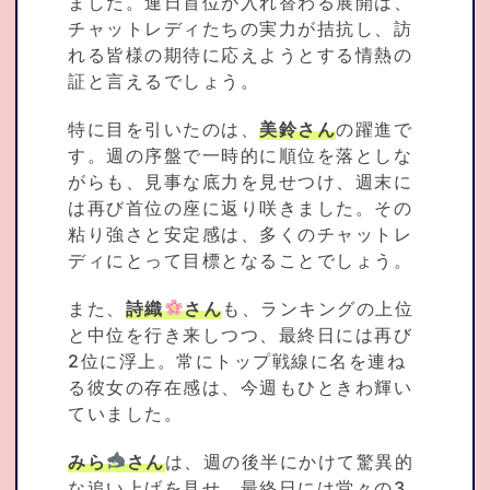
ました。連日首位が入れ替わる展開は、
チャットレディたちの実力が拮抗し、訪
れる皆様の期待に応えようとする情熱の
証と言えるでしょう。
特に目を引いたのは、
美鈴さん
の躍進で
す。週の序盤で一時的に順位を落としな
がらも、見事な底力を見せつけ、週末に
は再び首位の座に返り咲きました。その
粘り強さと安定感は、多くのチャットレ
ディにとって目標となることでしょう。
また、
詩織
さん
も、ランキングの上位
と中位を行き来しつつ、最終日には再び
2位に浮上。常にトップ戦線に名を連ね
る彼女の存在感は、今週もひときわ輝い
ていました。
みら
さん
は、週の後半にかけて驚異的
な追い上げを見せ、最終日には堂々の3