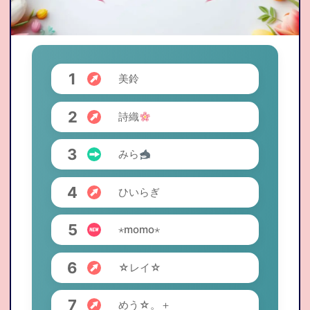
応募資格
よくある質問集
1
美鈴
トピックス
2
詩織
通勤応募
3
みら
4
ひいらぎ
お問合せ
5
⋆momo⋆
6
在宅仮登録
通勤応募
☆レイ☆
7
めう☆。＋