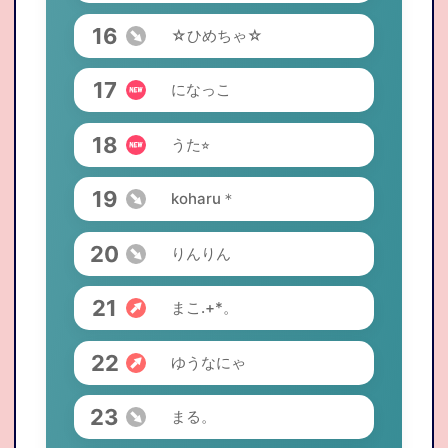
16
☆ひめちゃ☆
17
になっこ
18
うた⭐︎
19
koharu＊
20
りんりん
21
まこ.+*。
22
ゆうなにゃ
23
まる。