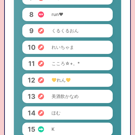
8
run♥
9
くるくるおん
10
れいちゃま
11
こころ☆+。*
12
れん
13
美酒飲かなめ
14
ほむ
15
K