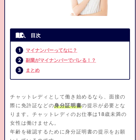
応募資格
よくある質問集
トピックス
マイナンバーってなに？
副業がマイナンバーでバレる！？
通勤応募
まとめ
お問合せ
チャットレディとして働き始めるなら、面接の
際に免許証などの
身分証明書
の提示が必要とな
ります。チャットレディのお仕事は18歳未満の
在宅仮登録
通勤応募
女性は働けません。
年齢を確認するために身分証明書の提示をお願