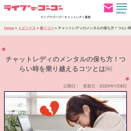
MENU
ライブでゴーゴー チャットレディ募集
Home
»
トピックス
»
稼ぐコツ
»
チャットレディのメンタルの保ち方！つらい
お仕事ページへログイン
HOME
チャットレディのメンタルの保ち方！つ
らい時を乗り越えるコツとは￼
簡単仮登録
通勤事務所
公開日：
更新日：2025年1月8日
報酬について
お仕事内容