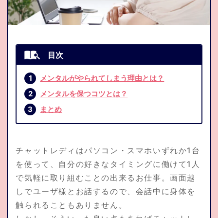
応募資格
よくある質問集
トピックス
メンタルがやられてしまう理由とは？
メンタルを保つコツとは？
通勤応募
まとめ
お問合せ
チャットレディはパソコン・スマホいずれか1台
を使って、自分の好きなタイミングに働けて1人
で気軽に取り組むことの出来るお仕事。画面越
在宅仮登録
通勤応募
しでユーザ様とお話するので、会話中に身体を
触られることもありません。