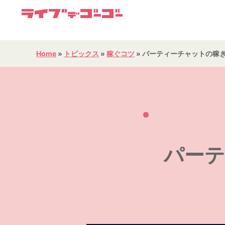
Home
»
トピックス
»
稼ぐコツ
»
パーティーチャットの稼
HOME
簡単仮登録
パー
通勤事務所
報酬について
お仕事内容