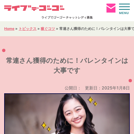
MENU
ライブでゴーゴー チャットレディ募集
Home
»
トピックス
»
稼ぐコツ
»
常連さん獲得のために！バレンタインは大事
お仕事ページへログイン
HOME
常連さん獲得のために！バレンタインは
大事です
簡単仮登録
通勤事務所
公開日：
更新日：2025年1月8日
報酬について
お仕事内容