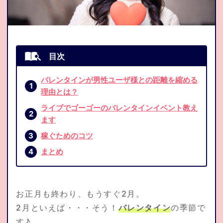
応募資格
よくある質問集
トピックス
バレンタインが男性ユーザ様との距離を縮める
理由とは？
ライブでゴーゴーのバレンタインイベント教え
通勤応募
ます
稼ぐためのコツ
お問合せ
まとめ
在宅仮登録
通勤応募
お正月も終わり、もうすぐ2月。
2月といえば・・・そう！
バレンタイン
の季節で
す♪